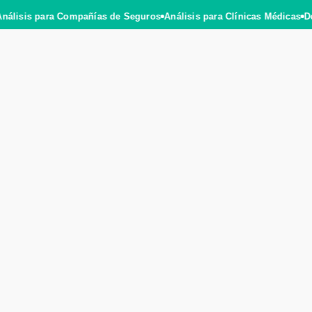
Análisis para Compañías de Seguros
Análisis para Clínicas Médicas
D