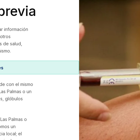
previa
ar información
 otros
s de salud,
nismo.
es
lde con el mismo
Las Palmas o un
s, glóbulos
 Las Palmas o
Somos un
a local; el