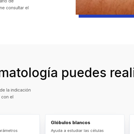
ario de
ene
consultar el
atología puedes real
de la indicación
 con el
Glóbulos blancos
arámetros
Ayuda a estudiar las células